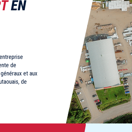
RT
EN
entreprise
vente de
 généraux et aux
Outaouais, de