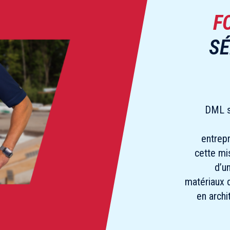
F
SÉ
DML s
entrepr
cette mis
d’u
matériaux d
en archi