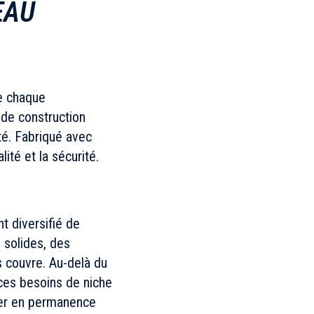
EAU
ue chaque
 de construction
té. Fabriqué avec
té et la sécurité.
t diversifié de
s solides, des
s couvre. Au-delà du
ces besoins de niche
luer en permanence